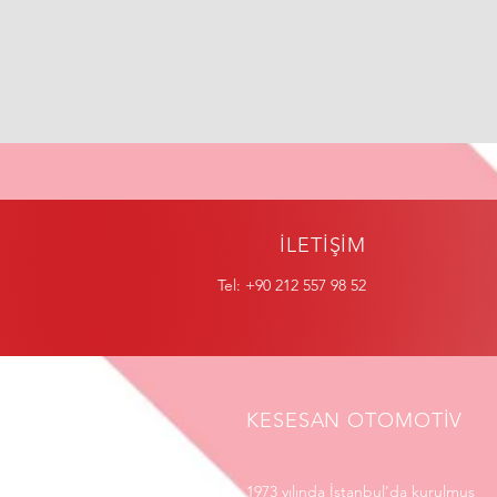
İLETİŞİM
Tel: +90 212 557 98 52
KESESAN OTOMOTİV
1973 yılında İstanbul’da kurulmuş