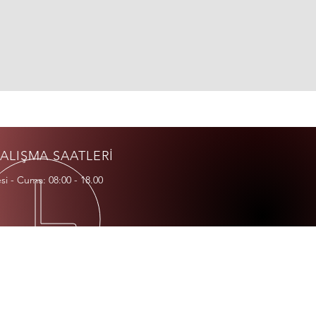
ALIŞMA SAATLERİ
si - Cuma: 08:00 - 18.00
RES
lli OSB Mah. Dersan B Blok S. B