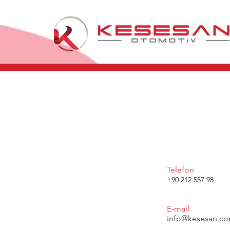
Telefon
+90 212 557 98
52
E-mail
info@kesesan.c