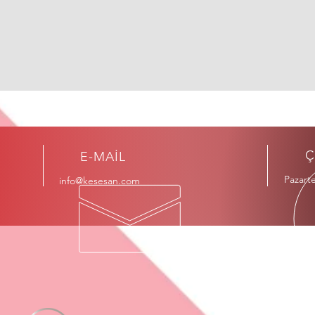
Ç
E-MAİL
Pazarte
info@kesesan.com
AD
İkite