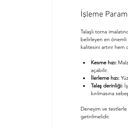
İşleme Parame
Talaşlı torna imalatın
belirleyen en önemli 
kalitesini artırır hem 
Kesme hızı:
 Malz
açabilir.
İlerleme hızı:
 Yü
Talaş derinliği:
 İ
kırılmasına sebep
Deneyim ve testlerle
getirilmelidir.