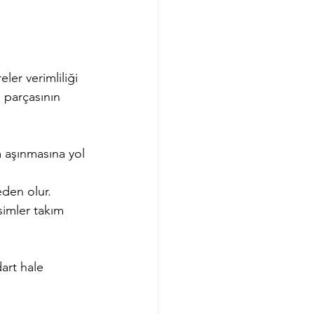
ler verimliliği 
 parçasının 
 aşınmasına yol 
eden olur.
simler takım 
art hale 