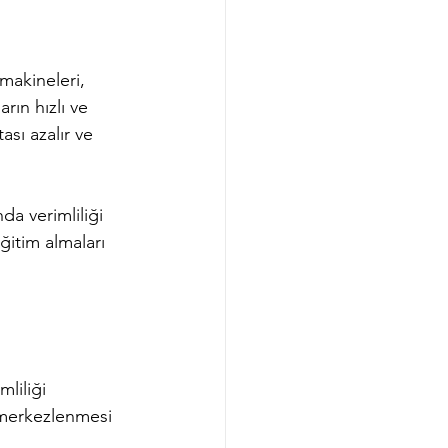
makineleri, 
rın hızlı ve 
sı azalır ve 
a verimliliği 
ğitim almaları 
liliği 
 merkezlenmesi 