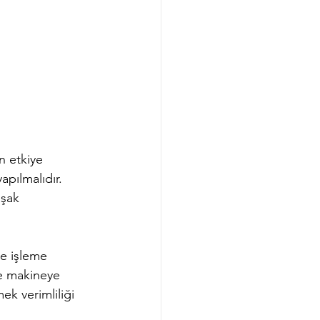
n etkiye 
pılmalıdır. 
uşak 
ve işleme 
ve makineye 
k verimliliği 