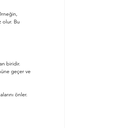
Örneğin, 
 olur. Bu 
n biridir. 
önüne geçer ve 
larını önler. 